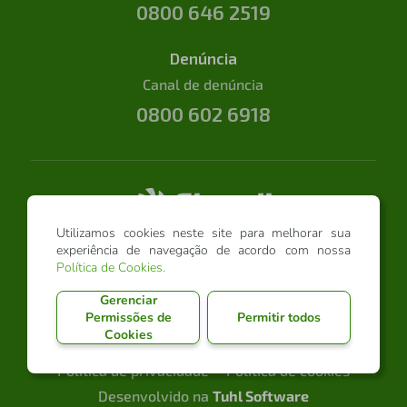
0800 646 2519
Denúncia
Canal de denúncia
0800 602 6918
Utilizamos cookies neste site para melhorar sua
experiência de navegação de acordo com nossa
Política de Cookies
.
Gerenciar
Permissões de
Permitir todos
Sicredi Conexão @ 2026 - Todos os direitos
Cookies
reservados
Política de privacidade
Política de cookies
Desenvolvido na
Tuhl Software